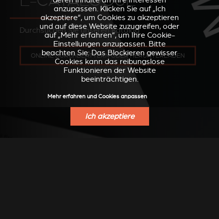
E-CATALOGUE
deren Inhalte an Ihre Interessen
anzupassen. Klicken Sie auf „Ich
akzeptiere“, um Cookies zu akzeptieren
und auf diese Website zuzugreifen, oder
Durchsuchen Sie unseren Katalog
auf „Mehr erfahren“, um Ihre Cookie-
Einstellungen anzupassen. Bitte
beachten Sie: Das Blockieren gewisser
ONLINE DURCHBLÄTTERN ODER HERUNTERLADEN
Cookies kann das reibungslose
Funktionieren der Website
beeinträchtigen.
Mehr erfahren und Cookies anpassen
Ich akzeptiere
UMSETZUNGEN
Umsetzungen von unseren Händlern
entdecken
SIEHE FHOTOS AUF PINTEREST