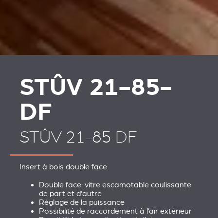
PLAATSKLARE
HABILLAGES ET
SCHOUWEN EN
ACCESSOIRES STÛV 21
ACCESSOIRES VOOR
STÛV 21
STÛV 21-85-
DF
STÛV 21-85 DF
Insert à bois double face
Double face: vitre escamotable coulissante
de part et d'autre
Réglage de la puissance
Possibilité de raccordement à l’air extérieur