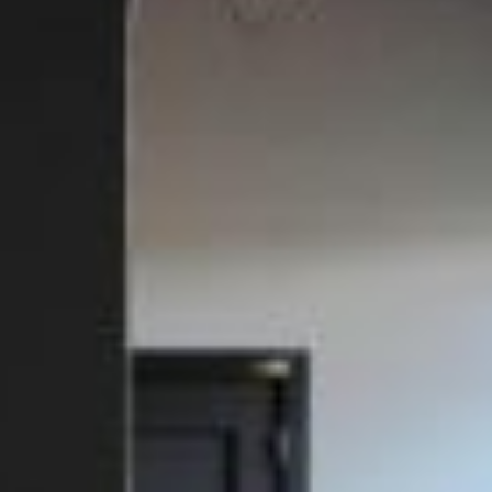
REVESTIMIENTOS Y
STÛV 21 CLADDINGS
ACCESORIOS STÛV 21
AND ACCESSORIES