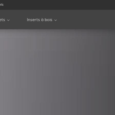
els
ets
Inserts à bois