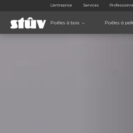
L’entreprise
Services
Professionn
Poêles à bois
Poêles à pell