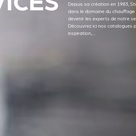
VICES
Depuis sa création en 1983, S
dans le domaine du chauffage 
devenir les experts de notre se
Découvrez ici nos catalogues pr
inspiration,....