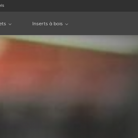
els
ets
Inserts à bois