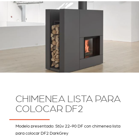
RIVESTIMENTI E
VERKLEIDUNGEN UND
ACCESSORI PER STÛV
ZUBEHÖRTEILE FÛR
22
STÜV 22
CHIMENEA LISTA PARA
COLOCAR DF2
Modelo presentado: Stûv 22-90 DF con chimenea lista
para colocar DF2 DarkGrey