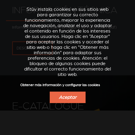
INFORMACIÓN TÉCNICA
Stûv instala cookies en sus sitios web
para garantizar su correcto
funcionamiento, mejorar la experiencia
de navegación, analizar el uso y adaptar
Información técnica sobre el hogar y su instalación (pdf)
el contenido en función de los intereses
de sus usuarios. Haga clic en "Aceptar"
para aceptar las cookies y acceder al
sitio web o haga clic en "Obtener más
DESCARGAR PDF
información" para adaptar sus
preferencias de cookies. Atención: el
bloqueo de algunas cookies puede
dificultar el correcto funcionamiento del
sitio web.
Obtener más información y configurar las cookies
Aceptar
E-CATALOGUE
Navegar por nuestro catálogo