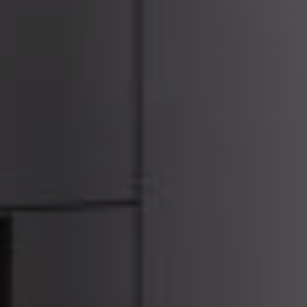
ACCESSORIES AND
BEKLEDINGEN EN
CLADDINGS FOR STÛV
ACCESSOIRES VOOR
22
STÛV 22