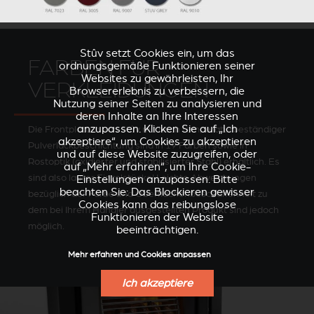
Stûv setzt Cookies ein, um das
FARBEN FÜR
ordnungsgemäße Funktionieren seiner
Websites zu gewährleisten, Ihr
VERKLEIDUNGEN
Browsererlebnis zu verbessern, die
Nutzung seiner Seiten zu analysieren und
deren Inhalte an Ihre Interessen
anzupassen. Klicken Sie auf „Ich
Die Frontplatten von Stûv mit hoch temperaturbeständiger
akzeptiere“, um Cookies zu akzeptieren
Pulverlackbeschichtung sind in 19 Farben sowie in
und auf diese Website zuzugreifen, oder
Rostoptik (oxidierter und stabilisierter Stahl) erhältlich. Es
auf „Mehr erfahren“, um Ihre Cookie-
sind also lauter Einzelstücke! Leichte Abweichungen
Einstellungen anzupassen. Bitte
beachten Sie: Das Blockieren gewisser
bezüglich der Farbe und Oberflächenbeschaffenheit zu
Cookies kann das reibungslose
dem bei Ihrem Händler ausgestellten Produkt sind jedoch
Funktionieren der Website
möglich.
beeinträchtigen.
Mehr erfahren und Cookies anpassen
Ich akzeptiere