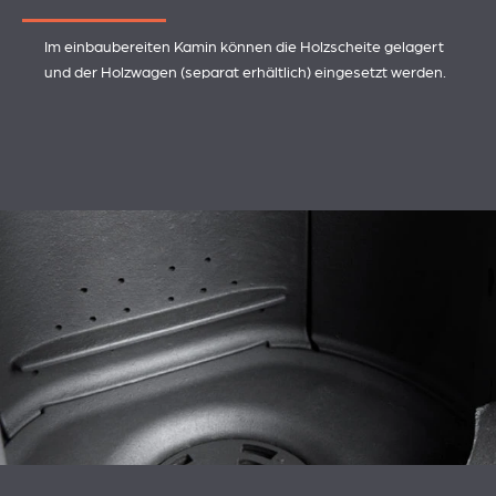
Im einbaubereiten Kamin können die Holzscheite gelagert
und der Holzwagen (separat erhältlich) eingesetzt werden.