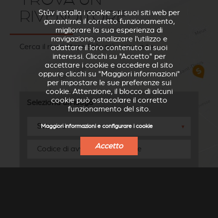
RIVENDITORE
Stûv installa i cookie sui suoi siti web per
garantirne il corretto funzionamento,
migliorare la sua esperienza di
navigazione, analizzare l'utilizzo e
Cerca il rivenditore Stûv più vicino a te
adattare il loro contenuto ai suoi
interessi. Clicchi su "Accetto" per
accettare i cookie e accedere al sito
oppure clicchi su "Maggiori informazioni"
per impostare le sue preferenze sui
cookie. Attenzione, il blocco di alcuni
cookie può ostacolare il corretto
Seleziona un luogo
funzionamento del sito.
Maggiori informazioni e configurare i cookie
▼
Accetto
RICERCARE