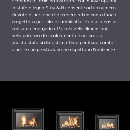
Economica, facile da installare, con nuove opzioni,
la stufa a legna Stûv 6-H consente ad un numero
elevato di persone di accedere ad un punto fuoco
progettato per i piccoli ambienti e le case a basso
consumo energetico. Piccola nelle dimensioni,
nella potenza di riscaldamento e nel prezzo,
questa stufa si dimostra ottima per il suo comfort
e per le sue prestazioni che rispettano l'ambiente.