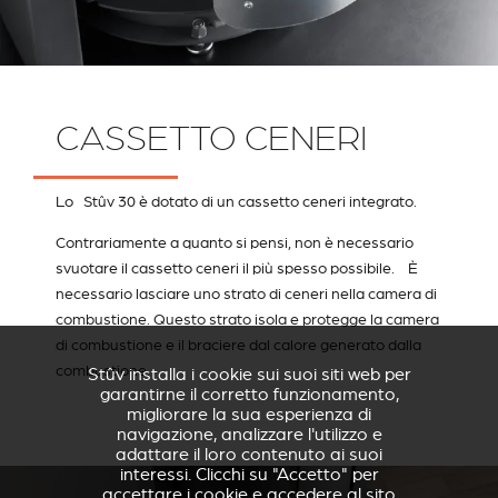
CASSETTO CENERI
Lo Stûv 30 è dotato di un cassetto ceneri integrato.
Contrariamente a quanto si pensi, non è necessario
svuotare il cassetto ceneri il più spesso possibile. È
necessario lasciare uno strato di ceneri nella camera di
combustione. Questo strato isola e protegge la camera
di combustione e il braciere dal calore generato dalla
combustione.
Stûv installa i cookie sui suoi siti web per
garantirne il corretto funzionamento,
migliorare la sua esperienza di
navigazione, analizzare l'utilizzo e
adattare il loro contenuto ai suoi
interessi. Clicchi su "Accetto" per
accettare i cookie e accedere al sito