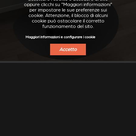
oppure clicchi su "Maggiori informazioni"
per impostare le sue preferenze sui
cookie. Attenzione, il blocco di alcuni
cookie può ostacolare il corretto
funzionamento del sito.
Maggiori informazioni e configurare i cookie
Accetto
LASTRE PER BASE
Per proteggere i pavimenti, Stûv ha progettato lastre
per la base specifiche per Stûv 30.
Disponibili nei formati rotondo e ovale e nelle finiture
acciaio grigio StûvGrey.