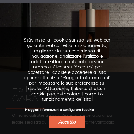
Stûv installa i cookie sui suoi siti web per
garantirne il corretto funzionamento,
migliorare la sua esperienza di
navigazione, analizzare l'utilizzo e
adattare il loro contenuto ai suoi
interessi. Clicchi su "Accetto" per
accettare i cookie e accedere al sito
oppure clicchi su "Maggiori informazioni"
per impostare le sue preferenze sui
ESTENSIONE DELLA
cookie. Attenzione, il blocco di alcuni
cookie può ostacolare il corretto
GARANZIA LEGALE
funzionamento del sito.
Maggiori informazioni e configurare i cookie
Offriamo agli utenti finali un'estensione della garanzia
Accetto
legale. Registra qui il tuo prodotto per trarne vantaggio