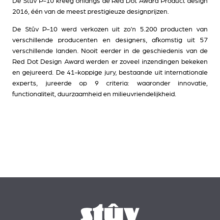
De Stûv P-10 kreeg onlangs de Red Dot Award Product design
2016, één van de meest prestigieuze designprijzen.
De Stûv P-10 werd verkozen uit zo’n 5.200 producten van
verschillende producenten en designers, afkomstig uit 57
verschillende landen. Nooit eerder in de geschiedenis van de
Red Dot Design Award werden er zoveel inzendingen bekeken
en gejureerd. De 41-koppige jury, bestaande uit internationale
experts, jureerde op 9 criteria: waaronder innovatie,
functionaliteit, duurzaamheid en milieuvriendelijkheid.