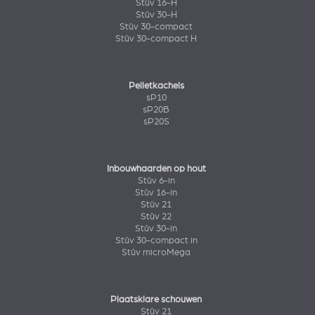
Stûv 16-H
Stûv 30-H
Stûv 30-compact
Stûv 30-compact H
Pelletkachels
sP10
sP20B
sP20S
Inbouwhaarden op hout
Stûv 6-in
Stûv 16-in
Stûv 21
Stûv 22
Stûv 30-in
Stûv 30-compact in
Stûv microMega
Plaatsklare schouwen
Stûv 21