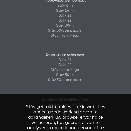
Inbouwhaarden op hout
Stûv 6-in
Stûv 16-in
Stûv 21
Stûv 22
Stûv 30-in
Stûv 30-compact in
Stûv microMega
Plaatsklare schouwen
Stûv 21
Stûv 22
Stûv microMega
Stûv 30-in
Stûv 30-compact in
Accessoires & bekledingen
Accessoires Stûv 16
Stûv gebruikt cookies op zijn websites
Accessoires en bekledingen Stûv 21
om de goede werking ervan te
Accessoires en bekledingen Stûv 22
garanderen, uw browse-ervaring te
Accessoires Stûv microMega
verbeteren, het gebruik ervan te
Accessoires Stûv 30
analyseren en de inhoud ervan af te
Accessoires Stûv 30-compact