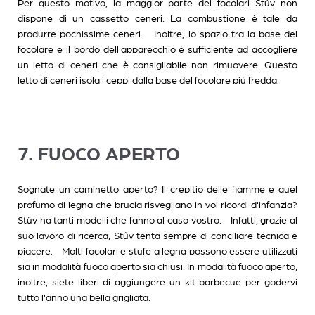
Per questo motivo, la maggior parte dei focolari Stûv non
dispone di un cassetto ceneri. La combustione è tale da
produrre pochissime ceneri. Inoltre, lo spazio tra la base del
focolare e il bordo dell'apparecchio è sufficiente ad accogliere
un letto di ceneri che è consigliabile non rimuovere. Questo
letto di ceneri isola i ceppi dalla base del focolare più fredda.
7. FUOCO APERTO
Sognate un caminetto aperto? Il crepitio delle fiamme e quel
profumo di legna che brucia risvegliano in voi ricordi d'infanzia?
Stûv ha tanti modelli che fanno al caso vostro. Infatti, grazie al
suo lavoro di ricerca, Stûv tenta sempre di conciliare tecnica e
piacere. Molti focolari e stufe a legna possono essere utilizzati
sia in modalità fuoco aperto sia chiusi. In modalità fuoco aperto,
inoltre, siete liberi di aggiungere un kit barbecue per godervi
tutto l'anno una bella grigliata.