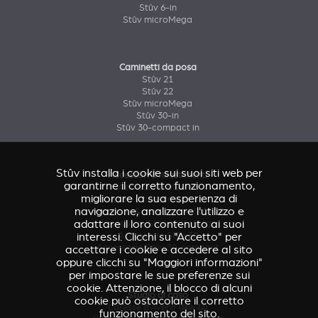
Stûv 6-in
Stûv microMega
Caminetti da posa
Stûv 21
Stûv 22
Stûv microMega
Stûv 30-in
Stûv 30-compact in
Stûv installa i cookie sui suoi siti web per
Accessori & rivestimenti
garantirne il corretto funzionamento,
Accessorio Stûv 16
migliorare la sua esperienza di
Accessori & rivestimenti Stûv 21
navigazione, analizzare l'utilizzo e
Accessori & rivestimenti Stûv 22
adattare il loro contenuto ai suoi
Accessorio Stûv microMega
Accessorio Stûv 30
interessi. Clicchi su "Accetto" per
Accessorio Stûv 30-compact
accettare i cookie e accedere al sito
oppure clicchi su "Maggiori informazioni"
per impostare le sue preferenze sui
cookie. Attenzione, il blocco di alcuni
Studio di caso
cookie può ostacolare il corretto
Caresse d'Avenir
(Stûv 22)
funzionamento del sito.