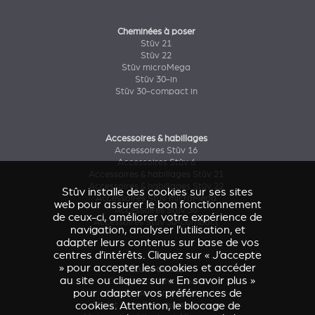
Cheminées à poser
Stûv 21
Stûv 22
Stûv microMega
Stûv 30-in
Stûv 30-compact in
Accessoires & habillages
Accessoires Stûv 16
Accessoires Stûv 6
Accessoires & habillages Stûv 21
Accessoires & habillages Stûv 22
Stûv installe des cookies sur ses sites
Accessoires Stûv microMega
web pour assurer le bon fonctionnement
Accessoires Stûv 30
de ceux-ci, améliorer votre expérience de
Accessoires Stûv 30-compact
navigation, analyser l’utilisation, et
adapter leurs contenus sur base de vos
centres d’intérêts. Cliquez sur « J’accepte
» pour accepter les cookies et accéder
Étude de cas
au site ou cliquez sur « En savoir plus »
Caresse d'Avenir
(Stûv 22)
pour adapter vos préférences de
Maison Astronef
(Stûv 21)
cookies. Attention, le blocage de
Chalet Pics-Bois
(Stûv 30 compact)