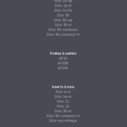
Stûv 16-up
Stûv 16-H
Stûv 16 D4
Stûv 30
Stûv 30-up
Stûv 30-H
Stûv 30-compact
Stûv 30-compact H
Poêles à pellets
sP10
sP20B
sP20S
Inserts à bois
Stûv 6-in
Stûv 16-in
Stûv 21
Stûv 22
Stûv 30-in
Stûv 30-compact in
Stûv microMega