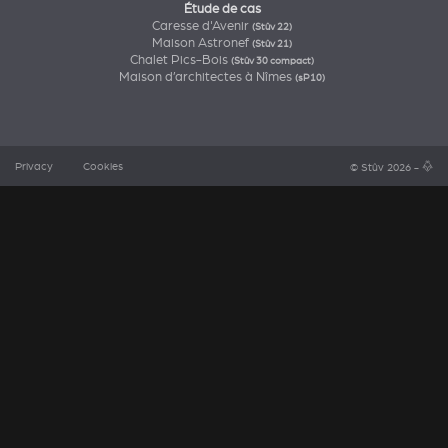
Étude de cas
Caresse d'Avenir
(Stûv 22)
Maison Astronef
(Stûv 21)
Chalet Pics-Bois
(Stûv 30 compact)
Maison d’architectes à Nîmes
(sP10)
Privacy
Cookies
© Stûv 2026 -
a