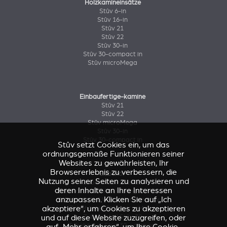
Holzkamineinsätze
Stûv 6-in
Stûv 16-in
Stûv 21
Stûv 22
Stûv 30-in
Stûv 30-compact in
Stûv microMega
Einbaufertige-kamine
Stûv 21
Stûv 22
Stûv microMega
Stûv 30-in
Stûv 30-compact in
Stûv setzt Cookies ein, um das
ordnungsgemäße Funktionieren seiner
Websites zu gewährleisten, Ihr
Browsererlebnis zu verbessern, die
Zubehör
Nutzung seiner Seiten zu analysieren und
Zubehörteil Stûv 16
deren Inhalte an Ihre Interessen
Zubehörteile & Verkleidungen Stûv 21
anzupassen. Klicken Sie auf „Ich
Zubehörteile & Verkleidungen Stûv 21
akzeptiere“, um Cookies zu akzeptieren
Zubehörteil Stûv microMega
und auf diese Website zuzugreifen, oder
Zubehörteil Stûv 30
Zubehörteil Stûv 30-compact