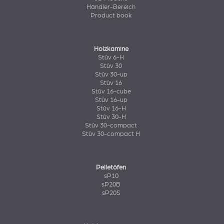
Händler-Bereich
Product book
Holzkamine
Stûv 6-H
Stûv 30
Stûv 30-up
Stûv 16
Stûv 16-cube
Stûv 16-up
Stûv 16-H
Stûv 30-H
Stûv 30-compact
Stûv 30-compact H
Pelletöfen
sP10
sP20B
sP20S