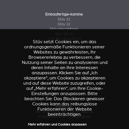
Einbaufertige-kamine
Stûv 21
Stûv 22
Stûv microMega
Stûv 30-in
Stûv 30-compact in
Stûv setzt Cookies ein, um das
ordnungsgemäße Funktionieren seiner
Websites zu gewährleisten, Ihr
Browsererlebnis zu verbessern, die
Zubehör
Nutzung seiner Seiten zu analysieren und
Zubehörteil Stûv 16
deren Inhalte an Ihre Interessen
Zubehörteile & Verkleidungen Stûv 21
anzupassen. Klicken Sie auf „Ich
Zubehörteile & Verkleidungen Stûv 21
akzeptiere“, um Cookies zu akzeptieren
Zubehörteil Stûv microMega
und auf diese Website zuzugreifen, oder
Zubehörteil Stûv 30
Zubehörteil Stûv 30-compact
auf „Mehr erfahren“, um Ihre Cookie-
Einstellungen anzupassen. Bitte
beachten Sie: Das Blockieren gewisser
Cookies kann das reibungslose
Fallstudie
Funktionieren der Website
Die Verheißung der Zukunft
(Stûv 22)
beeinträchtigen.
Architektenhaus in Nîmes
(sP10)
Mehr erfahren und Cookies anpassen