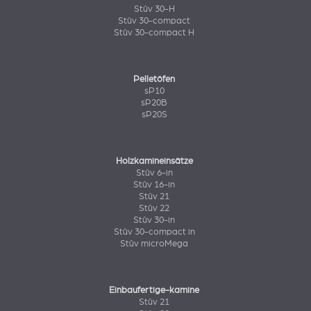
Stûv 30-H
Stûv 30-compact
Stûv 30-compact H
Pelletöfen
sP10
sP20B
sP20S
Holzkamineinsätze
Stûv 6-in
Stûv 16-in
Stûv 21
Stûv 22
Stûv 30-in
Stûv 30-compact in
Stûv microMega
Einbaufertige-kamine
Stûv 21