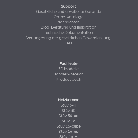
Support
Gesetzliche und erweiterte Garantie
Online-Kataloge
Nachrichten
Blog, Beratung und Inspiration
Technische Dokumentation
Verlängerung der gesetzlichen Gewährleistung
FAQ
Fachleute
3D Modelle
Händler-Bereich
Product book
Holzkamine
Stûv 6-H
Stûv 30
Stûv 30-up
Stûv 16
Stûv 16-cube
Stûv 16-up
Stûv 16-H